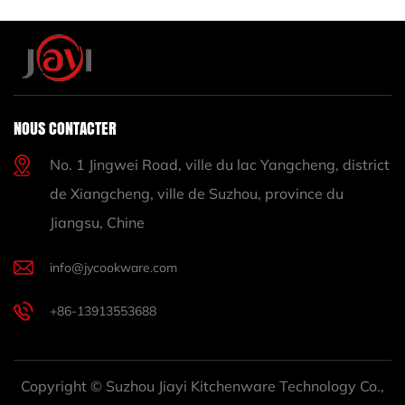
NOUS CONTACTER
No. 1 Jingwei Road, ville du lac Yangcheng, district
de Xiangcheng, ville de Suzhou, province du
Jiangsu, Chine
info@jycookware.com
+86-13913553688
Copyright © Suzhou Jiayi Kitchenware Technology Co.,