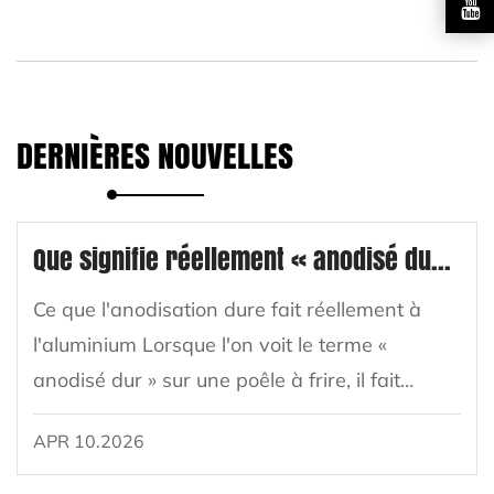
DERNIÈRES NOUVELLES
Que signifie réellement « anodisé dur » pour une poêle à frire ?
Ce que l'anodisation dure fait réellement à
l'aluminium Lorsque l'on voit le terme «
anodisé dur » sur une poêle à frire, il fait
référence à un traitement de surface
APR 10.2026
électrochimique spécifique appliqué à
l'aluminium. ...