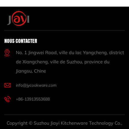
NOUS CONTACTER
No. 1 Jingwei Road, ville du lac Yangcheng, district
de Xiangcheng, ville de Suzhou, province du
Jiangsu, Chine
info@jycookware.com
+86-13913553688
Copyright © Suzhou Jiayi Kitchenware Technology Co.,