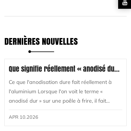
DERNIÈRES NOUVELLES
Que signifie réellement « anodisé dur » pour une poêle à frire ?
Ce que l'anodisation dure fait réellement à
l'aluminium Lorsque l'on voit le terme «
anodisé dur » sur une poêle à frire, il fait
référence à un traitement de surface
APR 10.2026
électrochimique spécifique appliqué à
l'aluminium. ...