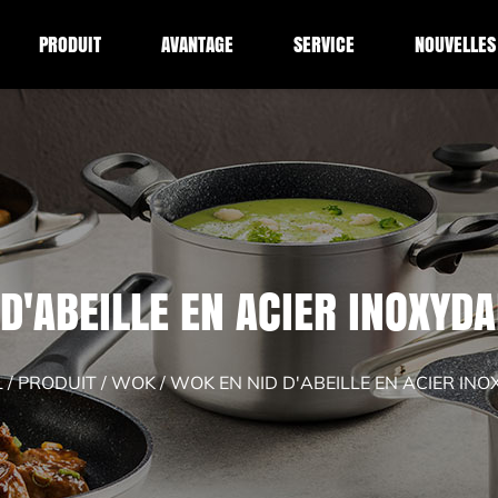
PRODUIT
AVANTAGE
SERVICE
NOUVELLES
D'ABEILLE EN ACIER INOXYD
L
/
PRODUIT
/
WOK
/
WOK EN NID D'ABEILLE EN ACIER IN