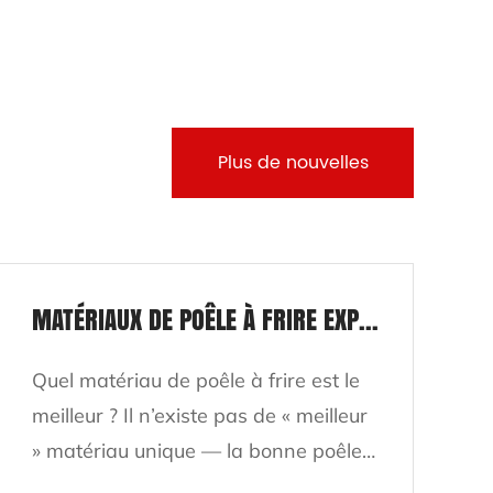
Plus de nouvelles
MATÉRIAUX DE POÊLE À FRIRE EXPLIQUÉS : CÉRAMIQUE, ACIER INOXYDABLE ET PLUS
Quel matériau de poêle à frire est le
L
meilleur ? Il n’existe pas de « meilleur
p
» matériau unique — la bonne poêle
mê
à frire dépend de quoi et comment
à