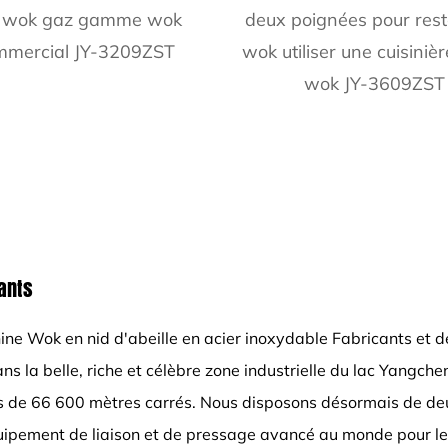
 wok gaz gamme wok
deux poignées pour res
mmercial JY-3209ZST
wok utiliser une cuisiniè
wok JY-3609ZST
ants
ine Wok en nid d'abeille en acier inoxydable Fabricants
et
d
ans la belle, riche et célèbre zone industrielle du lac Yangch
plus de 66 600 mètres carrés. Nous disposons désormais de de
uipement de liaison et de pressage avancé au monde pour les