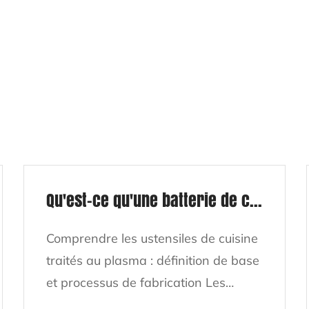
Qu'est-ce qu'une batterie de cuisine traitée au plasma et en quoi est-elle différente des ustensiles de cuisine antiadhésifs traditionnels ?
Comprendre les ustensiles de cuisine
traités au plasma : définition de base
et processus de fabrication Les
ustensiles de cuisine traités au