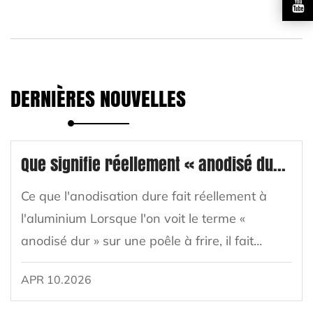
DERNIÈRES NOUVELLES
Que signifie réellement « anodisé dur » pour une poêle à frire ?
Ce que l'anodisation dure fait réellement à
l'aluminium Lorsque l'on voit le terme «
anodisé dur » sur une poêle à frire, il fait
référence à un traitement de surface
APR 10.2026
électrochimique spécifique appliqué à
l'aluminium. ...