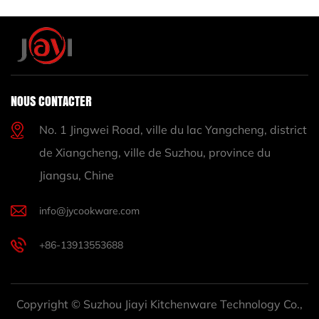
NOUS CONTACTER
No. 1 Jingwei Road, ville du lac Yangcheng, district
de Xiangcheng, ville de Suzhou, province du
Jiangsu, Chine
info@jycookware.com
+86-13913553688
Copyright © Suzhou Jiayi Kitchenware Technology Co.,