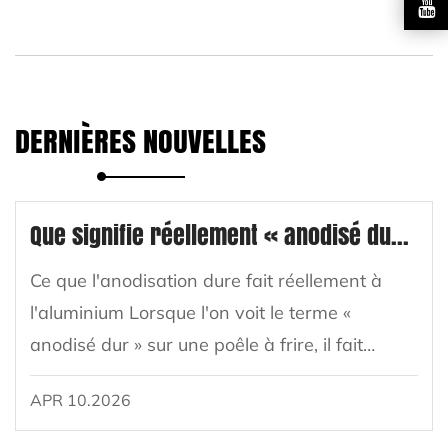
DERNIÈRES NOUVELLES
Que signifie réellement « anodisé dur » pour une poêle à frire ?
Ce que l'anodisation dure fait réellement à
l'aluminium Lorsque l'on voit le terme «
anodisé dur » sur une poêle à frire, il fait
référence à un traitement de surface
APR 10.2026
électrochimique spécifique appliqué à
l'aluminium. ...