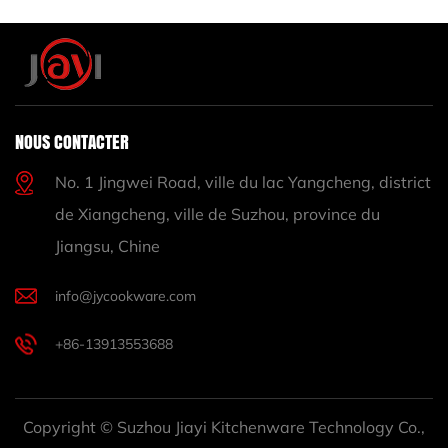
NOUS CONTACTER
No. 1 Jingwei Road, ville du lac Yangcheng, district
de Xiangcheng, ville de Suzhou, province du
Jiangsu, Chine
info@jycookware.com
+86-13913553688
Copyright © Suzhou Jiayi Kitchenware Technology Co.,