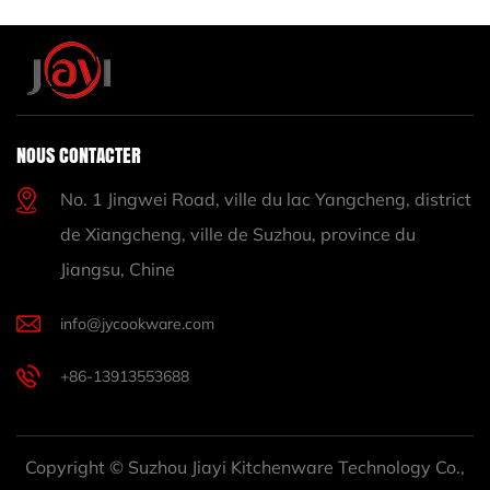
NOUS CONTACTER
No. 1 Jingwei Road, ville du lac Yangcheng, district
de Xiangcheng, ville de Suzhou, province du
Jiangsu, Chine
info@jycookware.com
+86-13913553688
Copyright © Suzhou Jiayi Kitchenware Technology Co.,