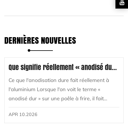
DERNIÈRES NOUVELLES
Que signifie réellement « anodisé dur » pour une poêle à frire ?
Ce que l'anodisation dure fait réellement à
l'aluminium Lorsque l'on voit le terme «
anodisé dur » sur une poêle à frire, il fait
référence à un traitement de surface
APR 10.2026
électrochimique spécifique appliqué à
l'aluminium. ...