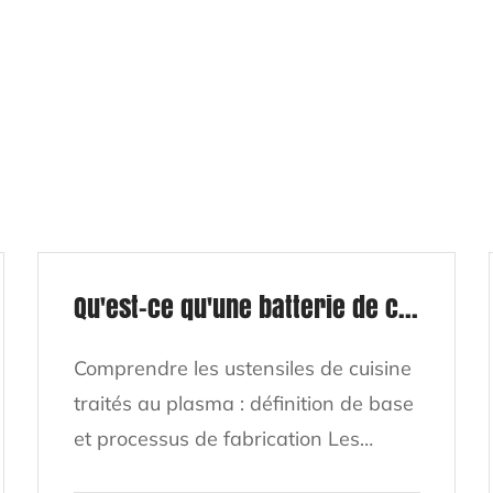
Qu'est-ce qu'une batterie de cuisine traitée au plasma et en quoi est-elle différente des ustensiles de cuisine antiadhésifs traditionnels ?
Comprendre les ustensiles de cuisine
traités au plasma : définition de base
et processus de fabrication Les
ustensiles de cuisine traités au