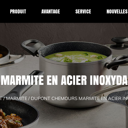
PRODUIT
AVANTAGE
SERVICE
NOUVELLES
MARMITE EN ACIER INOXYDAB
T
/
MARMITE
/
DUPONT CHEMOURS MARMITE EN ACIER IN