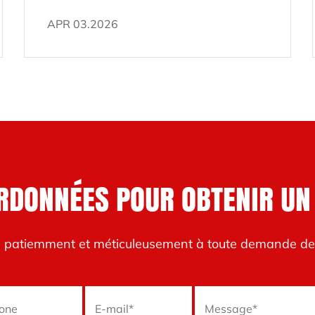
plasma représentent une catégorie
APR 03.2026
avancée d'ustensiles de cuisine
conçus grâce à une technol...
RDONNÉES POUR OBTENIR UN 
 patiemment et méticuleusement à toute demande de