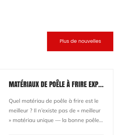
Plus de nouvelles
MATÉRIAUX DE POÊLE À FRIRE EXPLIQUÉS : CÉRAMIQUE, ACIER INOXYDABLE ET PLUS
Quel matériau de poêle à frire est le
L
meilleur ? Il n’existe pas de « meilleur
p
» matériau unique — la bonne poêle
mê
à frire dépend de quoi et comment
à